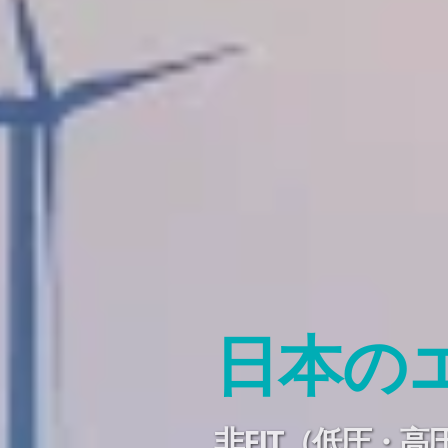
日本の
非FIT（低圧・